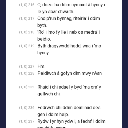
O, does 'na ddim cymaint â hynny o
(1, 0) 216
le yn sbâr chwaith.
Ond p'run bynnag, riteiria' i ddim
(1, 0) 217
byth.
'Ro' i 'mo fy lle i neb os medra' i
(1, 0) 218
beidio.
Byth dragywydd hedd, wna i 'mo
(1, 0) 219
hynny.
Hm.
(1, 0) 227
Peidiwch â gofyn dim mwy rŵan.
(1, 0) 228
Rhaid i chi adael y byd 'ma ora' y
(1, 0) 232
gellwch chi.
Fedrwch chi ddim deall nad oes
(1, 0) 236
gen i ddim help.
Rydw i yr hyn ydw i, a fedra' i ddim
(1, 0) 237