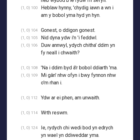
heb wybod b'le rydw i'n sefyll.
Heblaw hynny, 'chydig iawn a wn i
(1, 0) 100
am y bobol yma hyd yn hyn.
Gonest, o ddigon gonest.
(1, 0) 104
Nid dyna ydw i'n 'i feddwl.
(1, 0) 105
Duw annwyl, ydych chitha' ddim yn
(1, 0) 106
fy neall i chwaith?
'Na i ddim byd â'r bobol ddiarth 'ma.
(1, 0) 108
Mi gân' nhw ofyn i bwy fynnon nhw
(1, 0) 109
o'm rhan i.
Ydw ar ei phen, am unwaith.
(1, 0) 112
Wrth reswm.
(1, 0) 114
Ie, rydych chi wedi bod yn edrych
(1, 0) 124
yn wael yn ddiweddar yma.