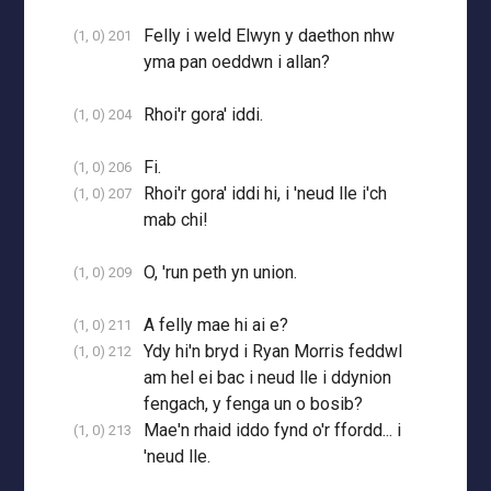
Felly i weld Elwyn y daethon nhw
(1, 0) 201
yma pan oeddwn i allan?
Rhoi'r gora' iddi.
(1, 0) 204
Fi.
(1, 0) 206
Rhoi'r gora' iddi hi, i 'neud lle i'ch
(1, 0) 207
mab chi!
O, 'run peth yn union.
(1, 0) 209
A felly mae hi ai e?
(1, 0) 211
Ydy hi'n bryd i Ryan Morris feddwl
(1, 0) 212
am hel ei bac i neud lle i ddynion
fengach, y fenga un o bosib?
Mae'n rhaid iddo fynd o'r ffordd... i
(1, 0) 213
'neud lle.