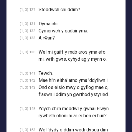
Steddwch chi ddim?
(1, 0) 127
Dyma chi.
(1, 0) 131
Cymerwch y gadair yma.
(1, 0) 132
A rŵan?
(1, 0) 133
Wel mi gaiff y mab aros yma efo
(1, 0) 138
mi, wrth gwrs, cyhyd ag y mynn o.
Tewch.
(1, 0) 141
Mae hi'n eitha' arno yma 'ddyliwn i.
(1, 0) 142
Ond os eisio mwy o gyflog mae o,
(1, 0) 143
f'aswn i ddim yn gwrthod ystyried...
Ydych chi'n meddwl y gwnâi Elwyn
(1, 0) 148
rywbeth ohoni hi ar ei ben ei hun?
Wel 'dydy o ddim wedi dysgu dim
(1, 0) 153