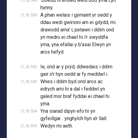
'Doedd hi erioed wedi bod yma cyn
(1, 0) 549
hynny.
A phan welais i gymaint yr oedd y
(1, 0) 550
ddau wedi gwirioni am ei gilydd, mi
drawodd arna' i; petawn i ddim ond
yn medru ei chael hi i'r swyddfa
yma, yna efallai y b'asai Elwyn yn
aros hefyd.
Ie, ond ar y pryd, ddwedais i ddim
(1, 0) 552
gair o'r hyn oedd ar fy meddwl i.
Wnes i ddim byd ond aros ac
(1, 0) 553
edrych arni hi a dal i feddwl yn
galed mor braf fyddai ei chael hi
yma.
Yna siarad dipyn efo hi yn
(1, 0) 554
gyfeillgar... ynghylch hyn a'r llall.
Wedyn mi aeth.
(1, 0) 555