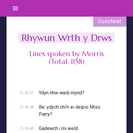
menu
Cuesheet
Rhywun Wrth y Drws
Lines spoken by Morris
(Total: 1158)
Ydyn nhw wedi mynd?
(1, 0) 51
Be. ydych chi'n ei deipio Miss
(1, 0) 58
Parry?
Gadewch i mi weld.
(1, 0) 60