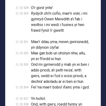
O'r gora' ynte'.
(1, 0) 528
Rydych chi'n cofio, mae'n siŵr, i mi
(1, 0) 529
gymryd Owen Meredith a'i fab i
weithio i mi wedi i fusnes yr hen
frawd fynd i'r gwellt.
Mae'r ddau yma, mewn gwirionedd,
(1, 0) 531
yn ddynion clyfar.
Mae gan bob un ohonyn nhw, allu,
(1, 0) 532
yn ei ffordd ei hun.
Ond mi gymerodd y mab yn ei ben i
(1, 0) 533
addo priodi, a'r peth nesa', wrth
gwrs, oedd ei fod o eisio priodi, a
dechra' adeiladu ar ei ben ei hun.
Fel 'na mae'r bobol ifainc yma i gyd.
(1, 0) 534
Yn hollol.
(1, 0) 537
Ond, wrth gwrs, roedd hynny yn
(1, 0) 538