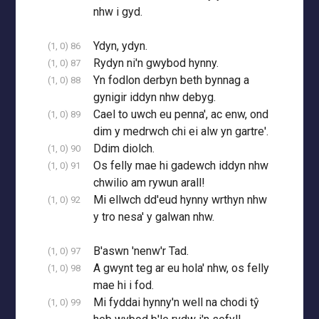
nhw i gyd.
Ydyn, ydyn.
(1, 0) 86
Rydyn ni'n gwybod hynny.
(1, 0) 87
Yn fodlon derbyn beth bynnag a
(1, 0) 88
gynigir iddyn nhw debyg.
Cael to uwch eu penna', ac enw, ond
(1, 0) 89
dim y medrwch chi ei alw yn gartre'.
Ddim diolch.
(1, 0) 90
Os felly mae hi gadewch iddyn nhw
(1, 0) 91
chwilio am rywun arall!
Mi ellwch dd'eud hynny wrthyn nhw
(1, 0) 92
y tro nesa' y galwan nhw.
B'aswn 'nenw'r Tad.
(1, 0) 97
A gwynt teg ar eu hola' nhw, os felly
(1, 0) 98
mae hi i fod.
Mi fyddai hynny'n well na chodi tŷ
(1, 0) 99