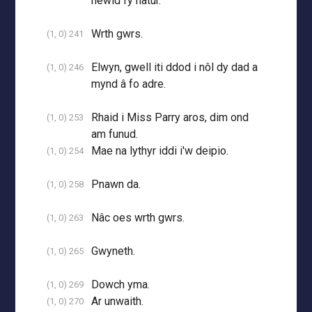
newid fy natur.
Wrth gwrs.
(1, 0) 241
Elwyn, gwell iti ddod i nôl dy dad a
(1, 0) 246
mynd â fo adre.
Rhaid i Miss Parry aros, dim ond
(1, 0) 253
am funud.
Mae na lythyr iddi i'w deipio.
(1, 0) 254
Pnawn da.
(1, 0) 258
Nâc oes wrth gwrs.
(1, 0) 263
Gwyneth.
(1, 0) 265
Dowch yma.
(1, 0) 269
Ar unwaith.
(1, 0) 270