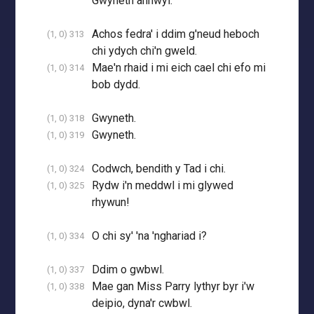
Gwyneth annwyl.
Achos fedra' i ddim g'neud heboch
(1, 0) 313
chi ydych chi'n gweld.
Mae'n rhaid i mi eich cael chi efo mi
(1, 0) 314
bob dydd.
Gwyneth.
(1, 0) 318
Gwyneth.
(1, 0) 319
Codwch, bendith y Tad i chi.
(1, 0) 324
Rydw i'n meddwl i mi glywed
(1, 0) 325
rhywun!
O chi sy' 'na 'nghariad i?
(1, 0) 334
Ddim o gwbwl.
(1, 0) 337
Mae gan Miss Parry lythyr byr i'w
(1, 0) 338
deipio, dyna'r cwbwl.