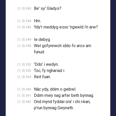
Be' sy' Gladys?
(1, 0) 340
Hm.
(1, 0) 344
Ydy'r meddyg eisio 'ngweld i'n arw?
(1, 0) 345
Ie debyg.
(1, 0) 349
Wel gofynnwch iddo fo aros am
(1, 0) 350
funud.
'Ddo' i wedyn.
(1, 0) 352
Toc, fy nghariad i.
(1, 0) 353
Reit fuan.
(1, 0) 354
Nâc ydy, ddim o gwbwl.
(1, 0) 360
Ddim mwy nag arfer beth bynnag.
(1, 0) 361
Ond mynd fyddai ora' i chi rŵan,
(1, 0) 362
p'run bynnag Gwyneth.