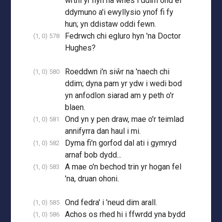
wrthi yr hyn na wnes i ddim ond ei
ddymuno a'i ewyllysio ynof fi fy
hun; yn ddistaw oddi fewn.
Fedrwch chi egluro hyn 'na Doctor
(1, 0) 578
Hughes?
Roeddwn i'n siŵr na 'naech chi
(1, 0) 580
ddim; dyna pam yr ydw i wedi bod
yn anfodlon siarad am y peth o'r
blaen.
Ond yn y pen draw, mae o'r teimlad
(1, 0) 581
annifyrra dan haul i mi.
Dyma fi'n gorfod dal ati i gymryd
(1, 0) 582
arnaf bob dydd...
A mae o'n bechod trin yr hogan fel
(1, 0) 583
'na, druan ohoni.
Ond fedra' i 'neud dim arall.
(1, 0) 585
Achos os rhed hi i ffwrdd yna bydd
(1, 0) 586