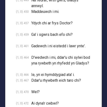
Na fedraf, wrth gwrs, Gladys
(1, 0) 449
annwyl.
Maddeuwch i mi.
(1, 0) 450
Ydych chi ar frys Doctor?
(1, 0) 457
Ga' i sgwrs bach efo chi?
(1, 0) 459
Gadewch i ni eistedd i lawr ynte'.
(1, 0) 461
D'wedwch i mi, ddar'u chi sylwi bod
(1, 0) 464
yna rywbeth yn rhyfedd yn Gladys?
Ie, yn ei hymddygiad ata' i.
(1, 0) 466
Ddar'u rhywbeth eich taro chi?
(1, 0) 467
Wel?
(1, 0) 470
Ai dyna'r cwbwl?
(1, 0) 472