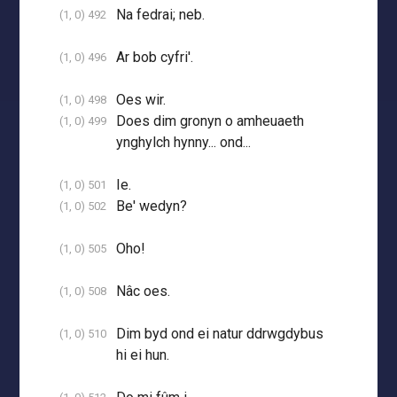
Na fedrai; neb.
(1, 0) 492
Ar bob cyfri'.
(1, 0) 496
Oes wir.
(1, 0) 498
Does dim gronyn o amheuaeth
(1, 0) 499
ynghylch hynny... ond...
Ie.
(1, 0) 501
Be' wedyn?
(1, 0) 502
Oho!
(1, 0) 505
Nâc oes.
(1, 0) 508
Dim byd ond ei natur ddrwgdybus
(1, 0) 510
hi ei hun.