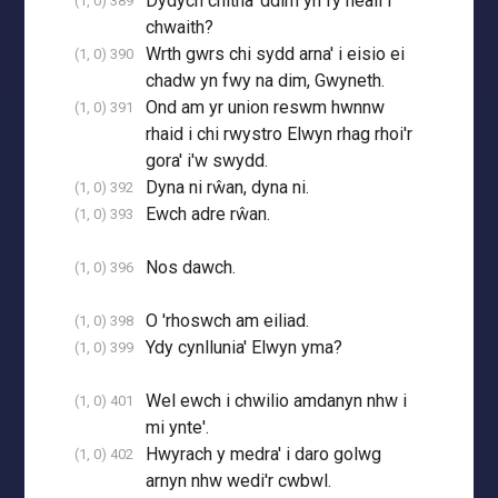
Dydych chitha' ddim yn fy neall i
(1, 0) 389
chwaith?
Wrth gwrs chi sydd arna' i eisio ei
(1, 0) 390
chadw yn fwy na dim, Gwyneth.
Ond am yr union reswm hwnnw
(1, 0) 391
rhaid i chi rwystro Elwyn rhag rhoi'r
gora' i'w swydd.
Dyna ni rŵan, dyna ni.
(1, 0) 392
Ewch adre rŵan.
(1, 0) 393
Nos dawch.
(1, 0) 396
O 'rhoswch am eiliad.
(1, 0) 398
Ydy cynllunia' Elwyn yma?
(1, 0) 399
Wel ewch i chwilio amdanyn nhw i
(1, 0) 401
mi ynte'.
Hwyrach y medra' i daro golwg
(1, 0) 402
arnyn nhw wedi'r cwbwl.