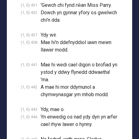
'Gewch chi fynd rŵan Miss Parry.
(1, 0) 431
Dowch yn gynnar yfory os gwelwch
(1, 0) 432
chi'n dda.
Ydy wir.
(1, 0) 437
Mae hi'n ddefnyddiol iawn mewn
(1, 0) 438
llawer modd.
Mae hi wedi cael digon o brofiad yn
(1, 0) 441
ystod y ddwy flynedd ddwaetha'
'ma.
A mae hi mor ddymunol a
(1, 0) 442
chymwynasgar ym mhob modd.
Ydy, mae o.
(1, 0) 445
Yn enwedig os nad ydy dyn yn arfer
(1, 0) 446
cael rhyw lawer o hynny.