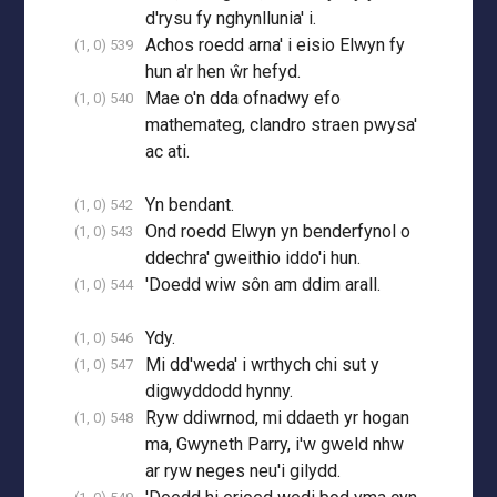
d'rysu fy nghynllunia' i.
Achos roedd arna' i eisio Elwyn fy
(1, 0) 539
hun a'r hen ŵr hefyd.
Mae o'n dda ofnadwy efo
(1, 0) 540
mathemateg, clandro straen pwysa'
ac ati.
Yn bendant.
(1, 0) 542
Ond roedd Elwyn yn benderfynol o
(1, 0) 543
ddechra' gweithio iddo'i hun.
'Doedd wiw sôn am ddim arall.
(1, 0) 544
Ydy.
(1, 0) 546
Mi dd'weda' i wrthych chi sut y
(1, 0) 547
digwyddodd hynny.
Ryw ddiwrnod, mi ddaeth yr hogan
(1, 0) 548
ma, Gwyneth Parry, i'w gweld nhw
ar ryw neges neu'i gilydd.