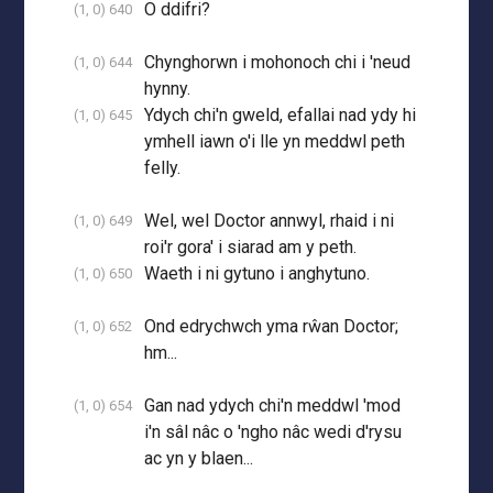
O ddifri?
(1, 0) 640
Chynghorwn i mohonoch chi i 'neud
(1, 0) 644
hynny.
Ydych chi'n gweld, efallai nad ydy hi
(1, 0) 645
ymhell iawn o'i lle yn meddwl peth
felly.
Wel, wel Doctor annwyl, rhaid i ni
(1, 0) 649
roi'r gora' i siarad am y peth.
Waeth i ni gytuno i anghytuno.
(1, 0) 650
Ond edrychwch yma rŵan Doctor;
(1, 0) 652
hm...
Gan nad ydych chi'n meddwl 'mod
(1, 0) 654
i'n sâl nâc o 'ngho nâc wedi d'rysu
ac yn y blaen...