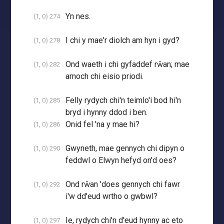
Yn nes.
(1, 0) 274
I chi y mae'r diolch am hyn i gyd?
(1, 0) 278
Ond waeth i chi gyfaddef rŵan; mae
(1, 0) 282
arnoch chi eisio priodi.
Felly rydych chi'n teimlo'i bod hi'n
(1, 0) 285
bryd i hynny ddod i ben.
Onid fel 'na y mae hi?
(1, 0) 286
Gwyneth, mae gennych chi dipyn o
(1, 0) 290
feddwl o Elwyn hefyd on'd oes?
Ond rŵan 'does gennych chi fawr
(1, 0) 292
i'w dd'eud wrtho o gwbwl?
Ie, rydych chi'n d'eud hynny ac eto
(1, 0) 297