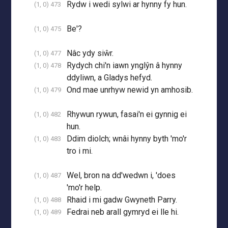
Rydw i wedi sylwi ar hynny fy hun.
(1, 0) 473
Be'?
(1, 0) 475
Nâc ydy siŵr.
(1, 0) 477
Rydych chi'n iawn ynglŷn â hynny
(1, 0) 478
ddyliwn, a Gladys hefyd.
Ond mae unrhyw newid yn amhosib.
(1, 0) 479
Rhywun rywun, fasai'n ei gynnig ei
(1, 0) 482
hun.
Ddim diolch; wnâi hynny byth 'mo'r
(1, 0) 483
tro i mi.
Wel, bron na dd'wedwn i, 'does
(1, 0) 487
'mo'r help.
Rhaid i mi gadw Gwyneth Parry.
(1, 0) 488
Fedrai neb arall gymryd ei lle hi.
(1, 0) 489