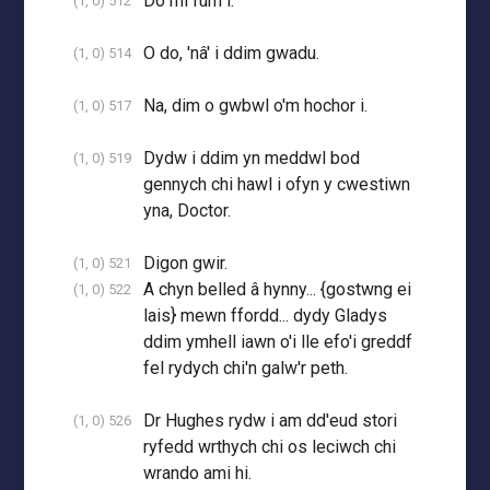
Do mi fûm i.
(1, 0) 512
O do, 'nâ' i ddim gwadu.
(1, 0) 514
Na, dim o gwbwl o'm hochor i.
(1, 0) 517
Dydw i ddim yn meddwl bod
(1, 0) 519
gennych chi hawl i ofyn y cwestiwn
yna, Doctor.
Digon gwir.
(1, 0) 521
A chyn belled â hynny... {gostwng ei
(1, 0) 522
lais} mewn ffordd... dydy Gladys
ddim ymhell iawn o'i lle efo'i greddf
fel rydych chi'n galw'r peth.
Dr Hughes rydw i am dd'eud stori
(1, 0) 526
ryfedd wrthych chi os leciwch chi
wrando ami hi.