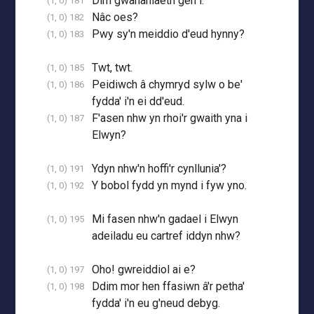
Dim gwahaniaeth gen i.
(1, 0) 181
Nâc oes?
(1, 0) 182
Pwy sy'n meiddio d'eud hynny?
(1, 0) 183
Twt, twt.
(1, 0) 185
Peidiwch â chymryd sylw o be'
(1, 0) 186
fydda' i'n ei dd'eud.
F'asen nhw yn rhoi'r gwaith yna i
(1, 0) 187
Elwyn?
Ydyn nhw'n hoffi'r cynllunia'?
(1, 0) 191
Y bobol fydd yn mynd i fyw yno.
(1, 0) 192
Mi fasen nhw'n gadael i Elwyn
(1, 0) 195
adeiladu eu cartref iddyn nhw?
Oho! gwreiddiol ai e?
(1, 0) 197
Ddim mor hen ffasiwn â'r petha'
(1, 0) 198
fydda' i'n eu g'neud debyg.