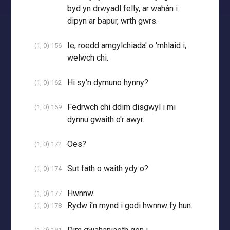
byd yn drwyadl felly, ar wahân i
dipyn ar bapur, wrth gwrs.
Ie, roedd amgylchiada' o 'mhlaid i,
(1, 0) 156
welwch chi.
Hi sy'n dymuno hynny?
(1, 0) 162
Fedrwch chi ddim disgwyl i mi
(1, 0) 169
dynnu gwaith o'r awyr.
Oes?
(1, 0) 172
Sut fath o waith ydy o?
(1, 0) 174
Hwnnw.
(1, 0) 177
Rydw i'n mynd i godi hwnnw fy hun.
(1, 0) 178