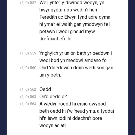
Wel, ynte', y diwrnod wedyn, yn
(1, 0) 557
hwyr gyda'r nos wedi i'r hen
Feredith ac Elwyn fynd adre dyma
hi yma'r eilwaith gan ymddwyn fel
petawn i wedi g'neud rhyw
drefniant efo hi.
Ynghylch yr union beth yr oeddwn i
(1, 0) 559
wedi bod yn meddwl amdano fo.
Ond 'doeddwn i ddim wedi sôn gair
(1, 0) 560
am y peth.
Oedd.
(1, 0) 562
On'd oedd o?
(1, 0) 563
A wedyn roedd hi eisio gwybod
(1, 0) 564
beth oedd hi i'w 'neud yma, a fyddai
hi'n iawn iddi hi ddechra'r bore
wedyn ac ati.