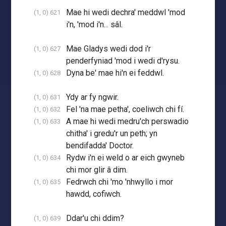
Mae hi wedi dechra' meddwl 'mod
(1, 0) 621
i'n, 'mod i'n... sâl.
Mae Gladys wedi dod i'r
(1, 0) 627
penderfyniad 'mod i wedi d'rysu.
Dyna be' mae hi'n ei feddwl.
(1, 0) 628
Ydy ar fy ngwir.
(1, 0) 631
Fel 'na mae petha', coeliwch chi fí.
(1, 0) 632
A mae hi wedi medru'ch perswadio
(1, 0) 633
chitha' i gredu'r un peth; yn
bendifadda' Doctor.
Rydw i'n ei weld o ar eich gwyneb
(1, 0) 634
chi mor glir â dim.
Fedrwch chi 'mo 'nhwyllo i mor
(1, 0) 635
hawdd, cofiwch.
Ddar'u chi ddim?
(1, 0) 639