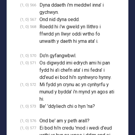
Dyna ddaeth i'm meddwl inna' i
(1, 0) 566
gychwyn.
Ond nid dyna oedd.
(1, 0) 567
Roedd hi i'w gweld yn llithro i
(1, 0) 568
ffwrdd yn llwyr oddi wrtho fo
unwaith y daeth hi yma ata' i.
Do'n gyfangwbwl.
(1, 0) 570
Os digwydd imi edrych ami hi pan
(1, 0) 571
fydd hi a'i chefn ata' i mi fedra' i
dd'eud ei bod hi'n synhwyro hynny.
Mi fydd yn crynu ac yn cynhyrfu y
(1, 0) 572
munud y bydda' i'n mynd yn agos ati
hi.
Be' 'ddyliech chi o hyn 'na?
(1, 0) 573
Ond be' am y peth arall?
(1, 0) 576
Ei bod hi'n credu 'mod i wedi d'eud
(1, 0) 577