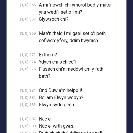
A mi 'newch chi ymorol bod y mater
(1, 0) 366
yna wedi'i setlo i mi?
Glywsoch chi?
(1, 0) 367
Mae'n rhaid i mi gael setlo'r peth,
(1, 0) 369
cofiwch: yfory, ddim hwyrach.
Ei thorri?
(1, 0) 373
Ydych chi o'ch co'?
(1, 0) 374
F'asech chi'n meddwl am y fath
(1, 0) 375
beth?
Ond Duw a'm helpo i!
(1, 0) 381
Be' am Elwyn wedyn?
(1, 0) 382
Elwyn sydd gen i...
(1, 0) 383
Nâc e.
(1, 0) 387
Nâc e, wrth gwrs.
(1, 0) 388