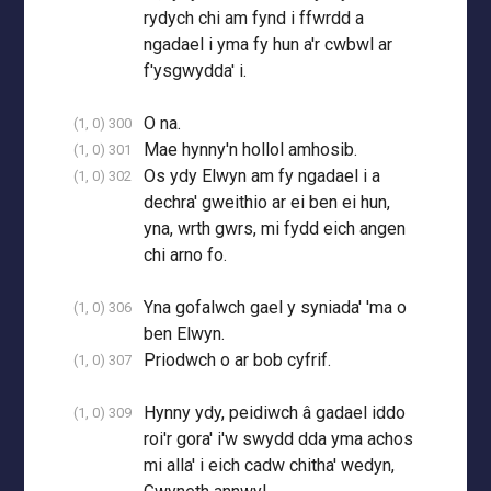
rydych chi am fynd i ffwrdd a
ngadael i yma fy hun a'r cwbwl ar
f'ysgwydda' i.
O na.
(1, 0) 300
Mae hynny'n hollol amhosib.
(1, 0) 301
Os ydy Elwyn am fy ngadael i a
(1, 0) 302
dechra' gweithio ar ei ben ei hun,
yna, wrth gwrs, mi fydd eich angen
chi arno fo.
Yna gofalwch gael y syniada' 'ma o
(1, 0) 306
ben Elwyn.
Priodwch o ar bob cyfrif.
(1, 0) 307
Hynny ydy, peidiwch â gadael iddo
(1, 0) 309
roi'r gora' i'w swydd dda yma achos
mi alla' i eich cadw chitha' wedyn,