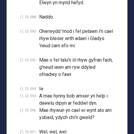
Elwyn yn mynd hefyd.
Naddo.
(1, 0) 588
Oherwydd 'mod i fel petawn i'n cael
(1, 0) 590
rhyw bleser wrth adael i Gladys
'neud cam efo mi.
Mae o fel talu'n ôl rhyw gyfran fach,
(1, 0) 592
g'neud iawn am ryw ddyled
ofnadwy o fawr.
Ie.
(1, 0) 594
A mae hynny bob amser yn help i
(1, 0) 595
dawelu dipyn ar feddwl dyn.
Mae rhywun yn cael ei wynt ato am
(1, 0) 596
ysbaid, ydych chi'n gweld?
Wel, wel, wel.
(1, 0) 601