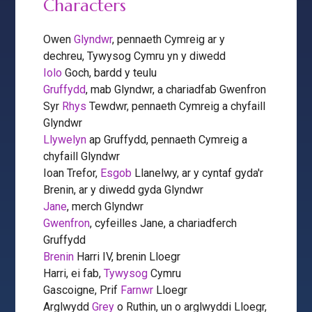
Characters
Owen
Glyndwr
, pennaeth Cymreig ar y
dechreu, Tywysog Cymru yn y diwedd
Iolo
Goch, bardd y teulu
Gruffydd
, mab Glyndwr, a chariadfab Gwenfron
Syr
Rhys
Tewdwr, pennaeth Cymreig a chyfaill
Glyndwr
Llywelyn
ap Gruffydd, pennaeth Cymreig a
chyfaill Glyndwr
Ioan Trefor,
Esgob
Llanelwy, ar y cyntaf gyda'r
Brenin, ar y diwedd gyda Glyndwr
Jane
, merch Glyndwr
Gwenfron
, cyfeilles Jane, a chariadferch
Gruffydd
Brenin
Harri IV, brenin Lloegr
Harri, ei fab,
Tywysog
Cymru
Gascoigne, Prif
Farnwr
Lloegr
Arglwydd
Grey
o Ruthin, un o arglwyddi Lloegr,