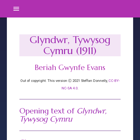
menu
Glyndwr, Tywysog
Cymru (1911)
Beriah Gwynfe Evans
Out of copyright. This version Ⓒ 2021 Steffan Donnelly,
CC-BY-
NC-SA 4.0
.
Opening text of
Glyndwr,
Tywysog Cymru