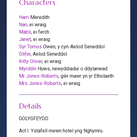
Characters
Harri
Meredith
Nan
, ei wraig
Mabli
, ei ferch
Janet
, ei wraig
Syr Tomos
Owen, y cyn-Aelod Seneddol
Olifer
, Aelod Seneddol
Kitty Oliver
, ei wraig
Myrddin
Huws, newyddiadur o ddylanwad
Mr Jones-Roberts
, gŵr mawr yn yr Etholaeth
Mrs Jones-Roberts
, ei wraig
Details
GOLYGFEYDD
Act I. Ystafell mewn hotel yng Nghymru.