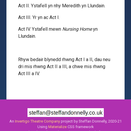
Act II. Ystafell yn nhy Meredith yn Llundain.
Act III. Yr yn ac Act I.
Act IV. Ystafell mewn
Nursing Home
yn
Llundain.
Rhyw bedair blynedd rhwng Act I a II, dau neu
dri mis rhwng Act II a III, a chwe mis rhwng
Act III a IV.
An
Invertigo Theatre Company
project by Steffan Donnelly, 2020-21
Using
Materialize
CSS framework