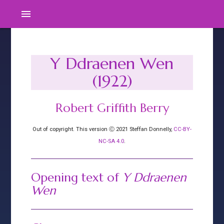
menu
Y Ddraenen Wen
(1922)
Robert Griffith Berry
Out of copyright. This version Ⓒ 2021 Steffan Donnelly,
CC-BY-
NC-SA 4.0
.
Opening text of
Y Ddraenen
Wen