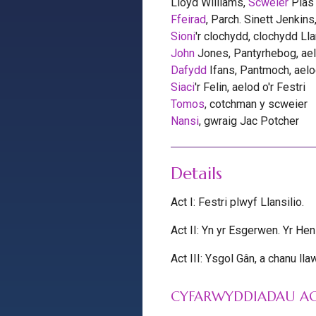
Lloyd Williams,
Scweier
Plas
Ffeirad
, Parch. Sinett Jenkins,
Sioni
'r clochydd, clochydd Lla
John
Jones, Pantyrhebog, aelo
Dafydd
Ifans, Pantmoch, aelod
Siaci
'r Felin, aelod o'r Festri
Tomos
, cotchman y scweier
Nansi
, gwraig Jac Potcher
Details
Act I: Festri plwyf Llansilio.
Act II: Yn yr Esgerwen. Yr Hen
Act III: Ysgol Gân, a chanu ll
CYFARWYDDIADAU AC