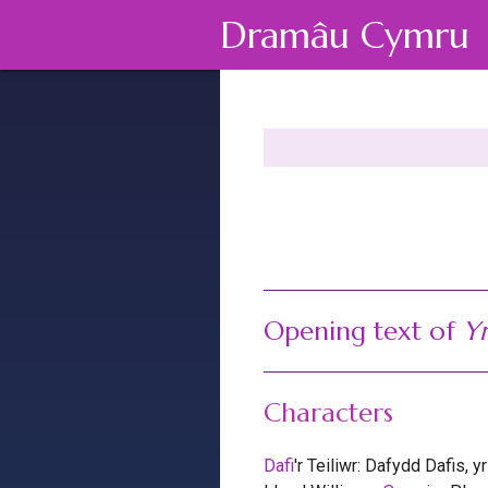
Dramâu Cymru
Opening text of
Yr
Characters
Dafi
'r Teiliwr: Dafydd Dafis, y