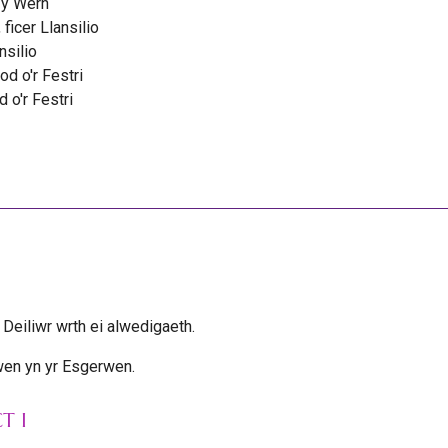
 y Wern
 ficer Llansilio
nsilio
d o'r Festri
 o'r Festri
 Deiliwr wrth ei alwedigaeth.
awen yn yr Esgerwen.
T I