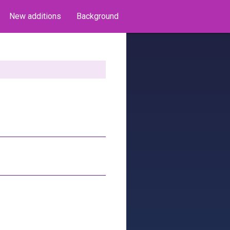
New additions
Background