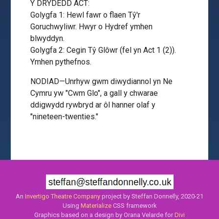
Y DRYDEDD ACT:
Golygfa 1: Hewl fawr o flaen Tŷ'r
Goruchwyliwr. Hwyr o Hydref ymhen
blwyddyn.
Golygfa 2: Cegin Tŷ Glôwr (fel yn Act 1 (2)).
Ymhen pythefnos.
NODIAD—Unrhyw gwm diwydiannol yn Ne
Cymru yw "Cwm Glo", a gall y chwarae
ddigwydd rywbryd ar ôl hanner olaf y
"nineteen-twenties."
An
Invertigo Theatre Company
project by Steffan Donnelly, 2020-21
Using
Materialize
CSS framework
Graphics based on a design by Orana Velarde for
Divi