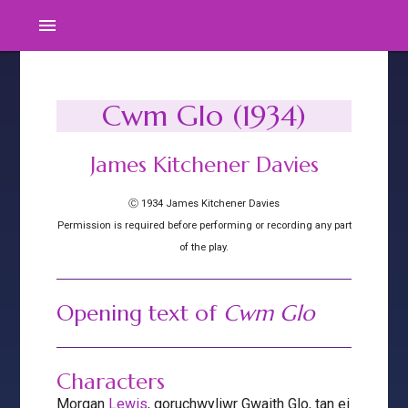
menu
Cwm Glo (1934)
James Kitchener Davies
Ⓒ 1934 James Kitchener Davies
Permission is required before performing or recording any part
of the play.
Opening text of
Cwm Glo
Characters
Morgan
Lewis
, goruchwyliwr Gwaith Glo, tan ei