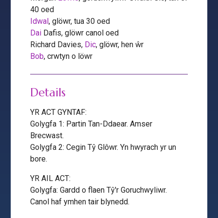
40 oed
Idwal
, glöwr, tua 30 oed
Dai
Dafis, glöwr canol oed
Richard Davies,
Dic
, glöwr, hen ŵr
Bob
, crwtyn o löwr
Details
YR ACT GYNTAF:
Golygfa 1: Partin Tan-Ddaear. Amser
Brecwast.
Golygfa 2: Cegin Tŷ Glôwr. Yn hwyrach yr un
bore.
YR AIL ACT:
Golygfa: Gardd o flaen Tŷ'r Goruchwyliwr.
Canol haf ymhen tair blynedd.