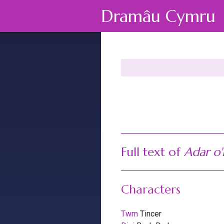
Dramâu Cymru
Full text of
Adar o'
Characters
Twm
Tincer