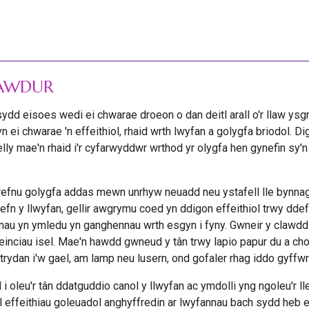
 AWDUR
ydd eisoes wedi ei chwarae droeon o dan deitl arall o'r llaw ys
 ei chwarae 'n effeithiol, rhaid wrth lwyfan a golygfa briodol. D
lly mae'n rhaid i'r cyfarwyddwr wrthod yr olygfa hen gynefin sy'
 trefnu golygfa addas mewn unrhyw neuadd neu ystafell lle bynnag
efn y llwyfan, gellir awgrymu coed yn ddigon effeithiol trwy ddef
rennau yn ymledu yn ganghennau wrth esgyn i fyny. Gwneir y clawd
einciau isel. Mae'n hawdd gwneud y tân trwy lapio papur du a ch
trydan i'w gael, am lamp neu lusern, ond gofaler rhag iddo gyffwrd
d i oleu'r tân ddatguddio canol y llwyfan ac ymdolli yng ngoleu'r ll
 effeithiau goleuadol anghyffredin ar lwyfannau bach sydd heb eu