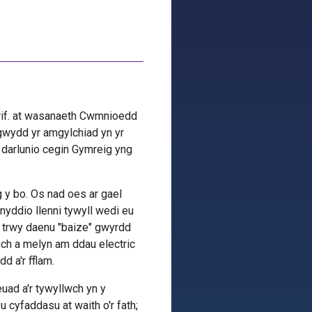
grif. at wasanaeth Cwmnioedd
igwydd yr amgylchiad yn yr
n darlunio cegin Gymreig yng
 y bo. Os nad oes ar gael
nyddio llenni tywyll wedi eu
d trwy daenu "baize" gwyrdd
och a melyn am ddau electric
d a'r fflam.
euad a'r tywyllwch yn y
 cyfaddasu at waith o'r fath;