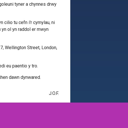
 goleuni tyner a chynnes drwy
 cilio tu cefn i'r cymylau, ni
u yn ol yn raddol er mwyn
7, Wellington Street, London,
di eu paentio y tro.
rchen dawn dynwared.
J.O.F.