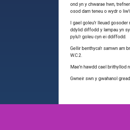
ond yn y chwarae hwn, trefner 
osod darn teneu o wydr o liw'
I gael goleu'r lleuad gosoder n
ddylid diffodd y lampau yn sy
pylu'r goleu cyn ei ddiffodd.
Gellir benthyca'r samwn am br
W.C.2.
Mae'n hawdd cael brithyllod n
Gwneir swn y gwahanol greadu