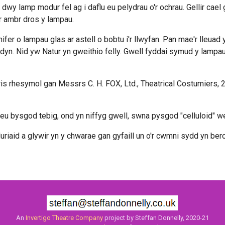
dwy lamp modur fel ag i daflu eu pelydrau o'r ochrau. Gellir cael
r ambr dros y lampau.
ifer o lampau glas ar astell o bobtu i'r llwyfan. Pan mae'r lleuad yn
dyn. Nid yw Natur yn gweithio felly. Gwell fyddai symud y lampa
is rhesymol gan Messrs C. H. FOX, Ltd., Theatrical Costumiers, 2
eu bysgod tebig, ond yn niffyg gwell, swna pysgod "celluloid" we
riaid a glywir yn y chwarae gan gyfaill un o'r cwmni sydd yn be
An
Invertigo Theatre Company
project by Steffan Donnelly, 2020-21