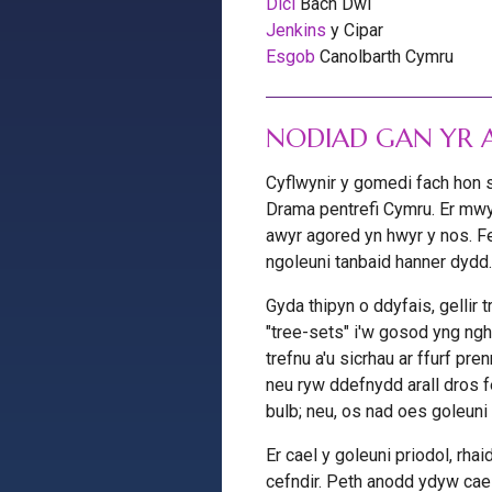
Dici
Bach Dwl
Jenkins
y Cipar
Esgob
Canolbarth Cymru
NODIAD GAN YR
Cyflwynir y gomedi fach hon s
Drama pentrefi Cymru. Er mwyn
awyr agored yn hwyr y nos. Fe
ngoleuni tanbaid hanner dydd.
Gyda thipyn o ddyfais, gellir
"tree-sets" i'w gosod yng ngh
trefnu a'u sicrhau ar ffurf p
neu ryw ddefnydd arall dros f
bulb; neu, os nad oes goleuni 
Er cael y goleuni priodol, rhai
cefndir. Peth anodd ydyw cael