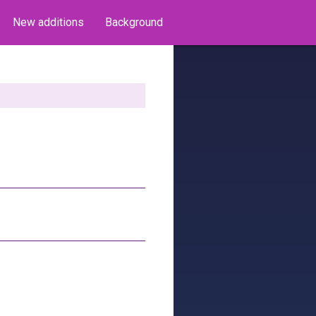
New additions
Background