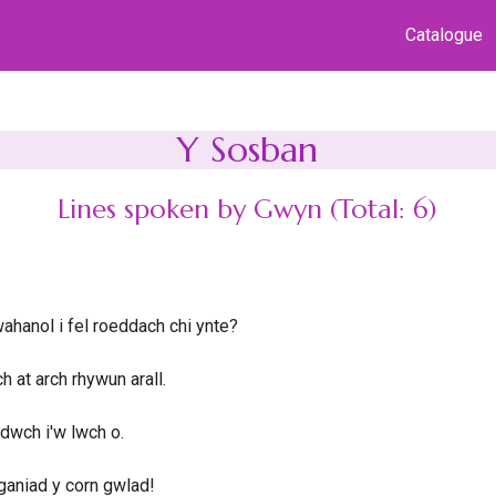
Catalogue
Y Sosban
Lines spoken by Gwyn (Total: 6)
ahanol i fel roeddach chi ynte?
h at arch rhywun arall.
dwch i'w lwch o.
r ganiad y corn gwlad!