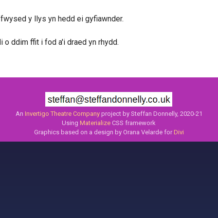
fwysed y llys yn hedd ei gyfiawnder.
i o ddim ffit i fod a'i draed yn rhydd.
An
Invertigo Theatre Company
project by Steffan Donnelly, 2020-21
Using
Materialize
CSS framework
Graphics based on a design by Orana Velarde for
Divi