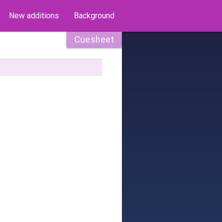
New additions
Background
Cuesheet