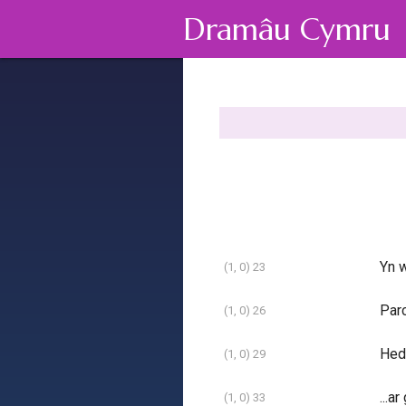
Dramâu Cymru
Yn w
(1, 0) 23
Parc
(1, 0) 26
Hed
(1, 0) 29
...a
(1, 0) 33