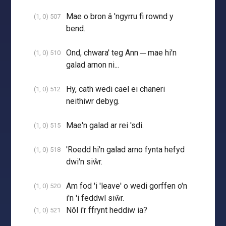
Mae o bron â 'ngyrru fi rownd y
(1, 0) 507
bend.
Ond, chwara' teg Ann ─ mae hi'n
(1, 0) 510
galad arnon ni...
Hy, cath wedi cael ei chaneri
(1, 0) 512
neithiwr debyg.
Mae'n galad ar rei 'sdi.
(1, 0) 515
'Roedd hi'n galad arno fynta hefyd
(1, 0) 518
dwi'n siŵr.
Am fod 'i 'leave' o wedi gorffen o'n
(1, 0) 520
i'n 'i feddwl siŵr.
Nôl i'r ffrynt heddiw ia?
(1, 0) 521