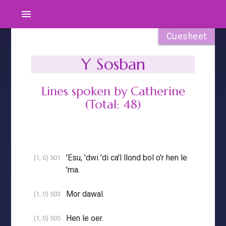
menu
Cuesheet
Y Sosban
Lines spoken by Catherine
(Total: 48)
'Esu, 'dwi 'di ca'l llond bol o'r hen le
(1, 0) 501
'ma.
Mor dawal.
(1, 0) 503
Hen le oer.
(1, 0) 505