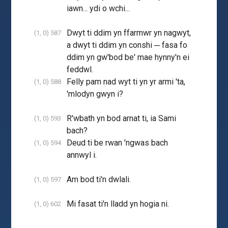
iawn... ydi o wchi...
Dwyt ti ddim yn ffarmwr yn nagwyt,
(1, 0) 587
a dwyt ti ddim yn conshi ─ fasa fo
ddim yn gw'bod be' mae hynny'n ei
feddwl.
Felly pam nad wyt ti yn yr armi 'ta,
(1, 0) 588
'mlodyn gwyn i?
R'wbath yn bod arnat ti, ia Sami
(1, 0) 593
bach?
Deud ti be rwan 'ngwas bach
(1, 0) 594
annwyl i.
Am bod ti'n dwlali.
(1, 0) 597
Mi fasat ti'n lladd yn hogia ni.
(1, 0) 602