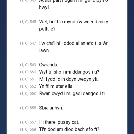
Actia'r part hogan i mi ga'l dipyn o
(1, 0) 543
hwyl.
Wel, be' ti'n mynd i'w wneud am y
(1, 0) 545
peth, e?
I'w cha'l hi i ddod allan efo ti siŵr
(1, 0) 547
iawn.
Gwranda.
(1, 0) 549
Wyt ti isho i imi ddangos i ti?
(1, 0) 550
Mi fyddi di'n ddyn wedyn yli.
(1, 0) 551
Yn ffilm star ella.
(1, 0) 552
Rwan cwyd i mi gael dangos i ti.
(1, 0) 553
Sbia ar hyn.
(1, 0) 555
Hi there, pussy cat.
(1, 0) 557
Ti'n dod am diod bach efo fi?
(1, 0) 558