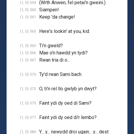
(Wrth Anwen, fel petai'n gweini.)
(1, 0) 559
Siampen!
(1, 0) 560
Keep 'da change!
(1, 0) 561
Here's lookin' at you, kid.
(1, 0) 563
Ti'n gweld?
(1, 0) 565
Mae o'n hawdd yn tydi?
(1, 0) 566
Rwan tria di o...
(1, 0) 567
Ty'd rwan Sami bach.
(1, 0) 570
O, ti'n rel llo gwlyb yn dwyt?
(1, 0) 573
Faint ydi dy oed di Sami?
(1, 0) 575
Faint ydi dy oed di'r lembo?
(1, 0) 577
Y... y... newydd droi ugain... y... dest
(1, 0) 580