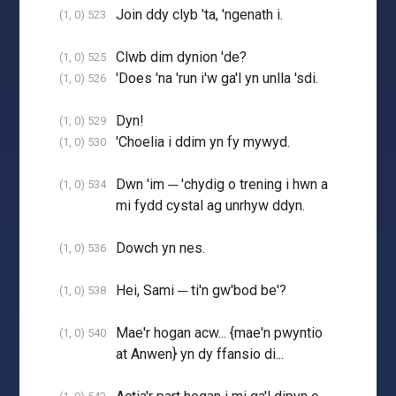
Join ddy clyb 'ta, 'ngenath i.
(1, 0) 523
Clwb dim dynion 'de?
(1, 0) 525
'Does 'na 'run i'w ga'l yn unlla 'sdi.
(1, 0) 526
Dyn!
(1, 0) 529
'Choelia i ddim yn fy mywyd.
(1, 0) 530
Dwn 'im ─ 'chydig o trening i hwn a
(1, 0) 534
mi fydd cystal ag unrhyw ddyn.
Dowch yn nes.
(1, 0) 536
Hei, Sami ─ ti'n gw'bod be'?
(1, 0) 538
Mae'r hogan acw... {mae'n pwyntio
(1, 0) 540
at Anwen} yn dy ffansio di...