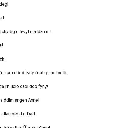
 deg!
r!
 chydig o hwyl oeddan ni!
e!
ch!
'n i am ddod fyny i'r atig i nol coffi.
a i'n licio cael dod fyny!
s ddim angen Anne!
allan oedd o Dad.
oddi wrth y ffenast Anne!