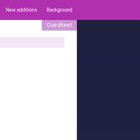
New additions
Background
Cuesheet