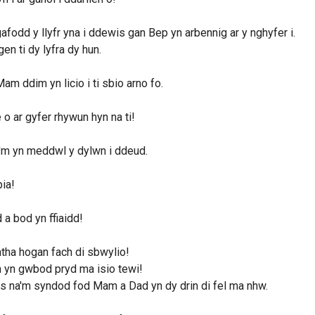
afodd y llyfr yna i ddewis gan Bep yn arbennig ar y nghyfer i.
en ti dy lyfra dy hun.
am ddim yn licio i ti sbio arno fo.
o ar gyfer rhywun hyn na ti!
'm yn meddwl y dylwn i ddeud.
ia!
 a bod yn ffiaidd!
atha hogan fach di sbwylio!
 yn gwbod pryd ma isio tewi!
 na'm syndod fod Mam a Dad yn dy drin di fel ma nhw.