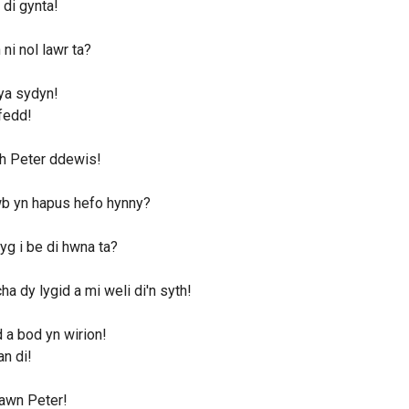
di gynta!
ni nol lawr ta?
a sydyn!
fedd!
th Peter ddewis!
b yn hapus hefo hynny?
g i be di hwna ta?
ha dy lygid a mi weli di'n syth!
 a bod yn wirion!
n di!
iawn Peter!