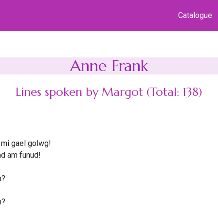
Catalogue
Anne Frank
Lines spoken by Margot (Total: 138)
 mi gael golwg!
d am funud!
m?
m?