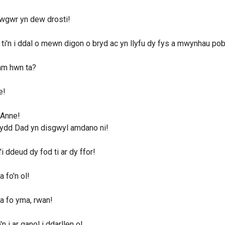
wgwr yn dew drosti!
ti'n i ddal o mewn digon o bryd ac yn llyfu dy fys a mwynhau pob
am hwn ta?
e!
 Anne!
fydd Dad yn disgwyl amdano ni!
'i ddeud dy fod ti ar dy ffor!
a fo'n ol!
a fo yma, rwan!
'n i ar ganol i ddarllen o!