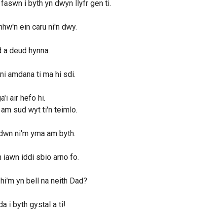
faswn i byth yn dwyn llyfr gen ti.
hw'n ein caru ni'n dwy.
 a deud hynna.
i amdana ti ma hi sdi.
a'i air hefo hi.
am sud wyt ti'n teimlo.
dwn ni'm yma am byth.
 iawn iddi sbio arno fo.
 hi'm yn bell na neith Dad?
a i byth gystal a ti!