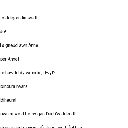
 o ddigon diniwed!
do!
d a gneud swn Anne!
par Anne!
mor hawdd dy weindio, dwyt?
diheura rwan!
diheura!
awn ni weld be sy gan Dad i'w ddeud!
m yn mynd i siarad efo ti os wyt ti fel hyn.