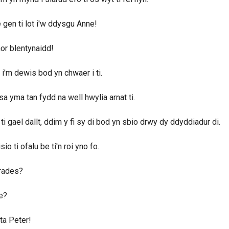
gen ti lot i'w ddysgu Anne!
or blentynaidd!
i'm dewis bod yn chwaer i ti.
a yma tan fydd na well hwylia arnat ti.
 ti gael dallt, ddim y fi sy di bod yn sbio drwy dy ddyddiadur di.
sio ti ofalu be ti'n roi yno fo.
rades?
e?
ta Peter!