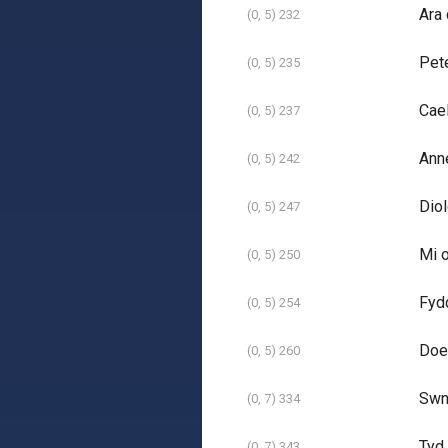
Ara
(0, 5) 232
Pete
(0, 5) 235
Cael
(0, 5) 237
Ann
(0, 5) 242
Diol
(0, 5) 247
Mi o
(0, 5) 250
Fydd
(0, 5) 254
Doe
(0, 5) 260
Swn 
(0, 7) 334
Tyd 
(0, 7) 343