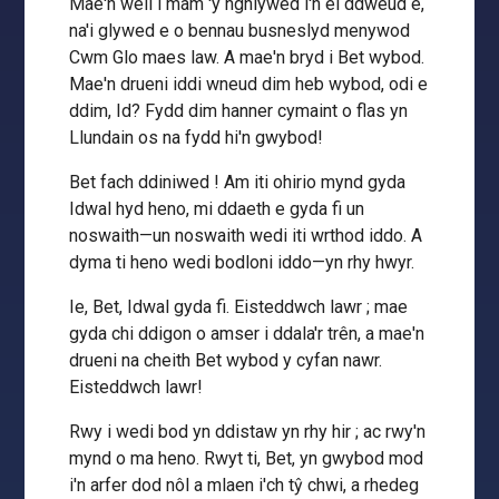
Mae'n well i mam 'y nghlywed i'n ei ddweud e,
na'i glywed e o bennau busneslyd menywod
Cwm Glo maes law. A mae'n bryd i Bet wybod.
Mae'n drueni iddi wneud dim heb wybod, odi e
ddim, Id? Fydd dim hanner cymaint o flas yn
Llundain os na fydd hi'n gwybod!
Bet fach ddiniwed ! Am iti ohirio mynd gyda
Idwal hyd heno, mi ddaeth e gyda fi un
noswaith—un noswaith wedi iti wrthod iddo. A
dyma ti heno wedi bodloni iddo—yn rhy hwyr.
Ie, Bet, Idwal gyda fi. Eisteddwch lawr ; mae
gyda chi ddigon o amser i ddala'r trên, a mae'n
drueni na cheith Bet wybod y cyfan nawr.
Eisteddwch lawr!
Rwy i wedi bod yn ddistaw yn rhy hir ; ac rwy'n
mynd o ma heno. Rwyt ti, Bet, yn gwybod mod
i'n arfer dod nôl a mlaen i'ch tŷ chwi, a rhedeg