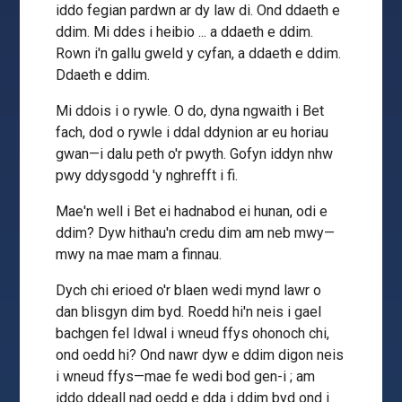
iddo fegian pardwn ar dy law di. Ond ddaeth e
ddim. Mi ddes i heibio ... a ddaeth e ddim.
Rown i'n gallu gweld y cyfan, a ddaeth e ddim.
Ddaeth e ddim.
Mi ddois i o rywle. O do, dyna ngwaith i Bet
fach, dod o rywle i ddal ddynion ar eu horiau
gwan—i dalu peth o'r pwyth. Gofyn iddyn nhw
pwy ddysgodd 'y nghrefft i fi.
Mae'n well i Bet ei hadnabod ei hunan, odi e
ddim? Dyw hithau'n credu dim am neb mwy—
mwy na mae mam a finnau.
Dych chi erioed o'r blaen wedi mynd lawr o
dan blisgyn dim byd. Roedd hi'n neis i gael
bachgen fel Idwal i wneud ffys ohonoch chi,
ond oedd hi? Ond nawr dyw e ddim digon neis
i wneud ffys—mae fe wedi bod gen-i ; am
iddo ddeall nad oedd e dda i ddim byd ond i