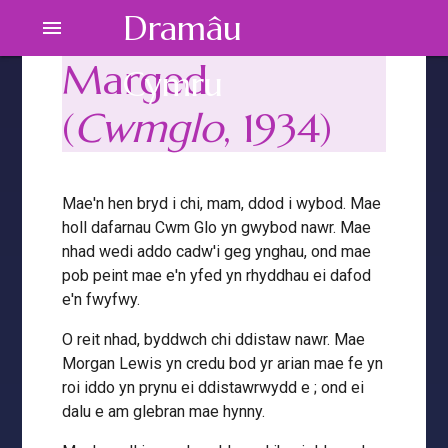
Dramâu
menu
Marged
Cymru
(
Cwmglo
, 1934)
Mae'n hen bryd i chi, mam, ddod i wybod. Mae
holl dafarnau Cwm Glo yn gwybod nawr. Mae
nhad wedi addo cadw'i geg ynghau, ond mae
pob peint mae e'n yfed yn rhyddhau ei dafod
e'n fwyfwy.
O reit nhad, byddwch chi ddistaw nawr. Mae
Morgan Lewis yn credu bod yr arian mae fe yn
roi iddo yn prynu ei ddistawrwydd e ; ond ei
dalu e am glebran mae hynny.