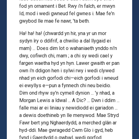
fod yn ornament i Bet. Rwy i'n falch, er mwyn
Id, mod i wedi gwneud fel gwnes i. Mae fe'n
gwybod lle mae fe nawr, 'ta beth.
Ha! ha! ha! (chwardd yn hir, yna yr un mor
sydyn îry o ddifrif, a chwilio a dal llygaid ei
mam) ... Does dim lot o wahaniaeth ynddo ni'n
dwy, cofiwch chi, mam ; a chi sy wedi cael y
fargen waetha hyd yn hyn. Lawer gwaith er pan
own i'n ddigon hen i sylwi rwy i wedi clywed
nhad yn eich gorfodi chi—eich gorfodi i wneud
ei ewyllys e—pun a fynnech chi neu beidio.
Dim ond rhyw sy'n cymell dynion ... 'y nhad, a
Morgan Lewis a ldwal ... A Dic? ... Dwn i ddim ...
falle mai ar ei liniau y newidiodd ei gariadon ...
a dewis doethineb yn lle menywod. Mae Stryd
Fawr bert yng Nghaerdydd, a merched glân ar
hyd-ddi. Mae gwragedd Cwm Glo i gyd, heb
fynd i Gaerdydd o gwbwl, wedi gorfod