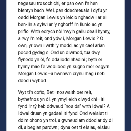
negesau trosoch chi, er pan own i'n hen
blentyn bach. Wel, pan ddechreuais i dyfu yr
oedd Morgan Lewis yn leicio nghadw i ar ei
ben-lin a sylwi ar 'y nghorff i'n llunio ac yn
prifio. Wrth edrych nôl 'rwy'n gallu deall hynny,
a rwy i'n reit, ond ydw i, Morgan Lewis ? O
own, yr own i wrth 'y modd, ac yn cael arian
poced gydag e. Ond un diwrnod, tua dwy
flynedd yn ôl, fe ddaliodd nhad ni ; byth er
hynny mae fe wedi bod yn sugno mêr esgyrn
Morgan Lewis—a hwnnw'n crynu rhag i neb
ddod i wybod.
Wyt ti'n cofio, Bet—noswaith oer reit,
bythefnos yn ôl, yn ymyl eich clwyd chi—iti
fynd i'r tŷ heb ddweud “nos da” wrth Idwal? A
Idwal druan yn gadael iti fynd. Ond welaist ti
ddim ohono yn troi, a gwneud am ddod ar dy ôl
di, a begian pardwn ; dyna oet ti eisiau, eisiau